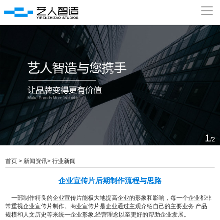
瀵
艰
埅
网站首页
关于我们
经典案例
新闻资讯
1
/2
加入我们
首页
>
新闻资讯
>
行业新闻
企业宣传片后期制作流程与思路
联系我们
一部制作精良的企业宣传片能极大地提高企业的形象和影响，每一个企业都非
常重视
企业宣传片制作
。商业宣传片是企业通过主观介绍自己的主要业务.产品.
规模和人文历史等来统一企业形象.经营理念以至更好的帮助企业发展。