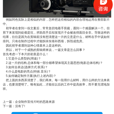
例如同色实际上是相似的内容，怎样把这些相似的内容合理地运用在整部影片
中。
初学者在拿到一份文案后，常常急切地着手剪裁，遇到一个难题解决一个。但
剪下来发现到处都是坑，求助高手后却发现片子会被改得面目全非。导致这样的
结果，往往是因为在剪辑前没有想清楚这一片的立意是什么，材料在手中该如何
排列。只有在制作过程中才能拆掉东墙补西墙，拆毁成危房。
因此初学者遇到这种心情基本上是这样的。
所以，对于一个成熟的剪辑师来说，一篇文章是怎么回事？
首先考虑一下本片的初衷是什么！
1.它是什么类型的(用途)？
2.这一片的结构.总体和每一部分都希望体现其主题思想(电影总体结构)？
3.如何去表达(选择方式.联系)？
4.什么是电影的亮点(特效.音乐)？
5.如何确定制作方案(执行上述内容)？
把上面的东西弄清楚了，我们再来。每一段用什么材料，用什么样的方法来表
达，也要清楚明了。唯有如此，才能在以后的工作中提高效率，而不要无谓地加
班。
上一篇：
企业制作宣传片时的思路来源
下一篇：
没有了!