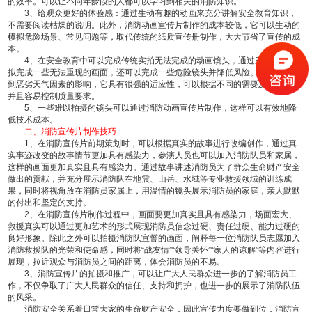
的效率。可以让不同年龄段的人都可以学习到相关的消防知识。
3、给观众更好的体验感：通过生动有趣的动画来充分讲解安全教育知识，
不需要阅读枯燥的说明。此外，消防动画宣传片制作的成本较低，它可以生动的
模拟危险场景、常见问题等，取代传统的纸质宣传册制作，大大节省了宣传的成
本。
4、在安全教育中可以完成传统实拍无法完成的动画镜头，通过三维技术模
拟完成一些无法重现的画面，还可以完成一些危险镜头并降低风险。通常不会受
到恶劣天气因素的影响，它具有很强的适应性，可以根据不同的需要及时修改，
并且容易控制质量要求。
5、一些难以拍摄的镜头可以通过消防动画宣传片制作，这样可以有效地降
低技术成本。
二、消防宣传片制作技巧
1、在消防宣传片前期策划时，可以根据真实的故事进行改编创作，通过真
实事迹改变的故事情节更加具有感染力，参演人员也可以加入消防队员和家属，
这样的画面更加真实且具有感染力。通过故事讲述消防员为了群众生命财产安全
做出的贡献，并充分展示消防队在地震、山岳、水域等专业救援领域的训练成
果，同时将视角放在消防员家属上，用温情的镜头展示消防员的家庭，亲人默默
的付出和坚定的支持。
2、在消防宣传片制作过程中，画面要更加真实且具有感染力，场面宏大、
救援真实可以通过更加艺术的形式展现消防员信念过硬、责任过硬、能力过硬的
良好形象。除此之外可以拍摄消防队宣誓的画面，阐释每一位消防队员志愿加入
消防救援队的光荣和使命感，同时将“战友情”“领导关怀”“家人的谅解”等内容进行
展现，拉近观众与消防员之间的距离，体会消防员的不易。
3、消防宣传片的拍摄和推广，可以让广大人民群众进一步的了解消防员工
作，不仅争取了广大人民群众的信任、支持和拥护，也进一步的展示了消防队伍
的风采。
消防安全关系着日常大家的生命财产安全，因此宣传力度要做到位，消防宣